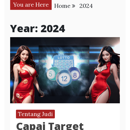
You are Here
Home
2024
Year:
2024
Tentang Judi
Capai Target