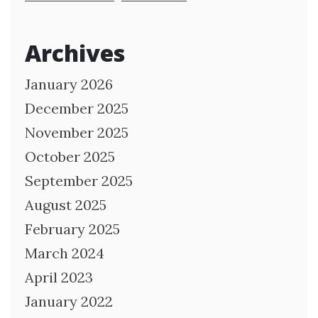
Archives
January 2026
December 2025
November 2025
October 2025
September 2025
August 2025
February 2025
March 2024
April 2023
January 2022