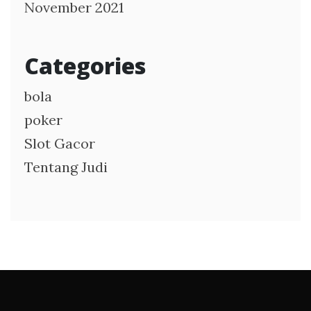
November 2021
Categories
bola
poker
Slot Gacor
Tentang Judi